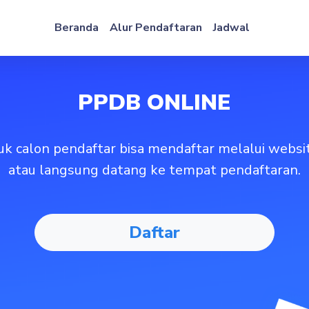
Beranda
Alur Pendaftaran
Jadwal
PPDB
ONLINE
k calon pendaftar bisa mendaftar melalui websit
atau langsung datang ke tempat pendaftaran.
Daftar