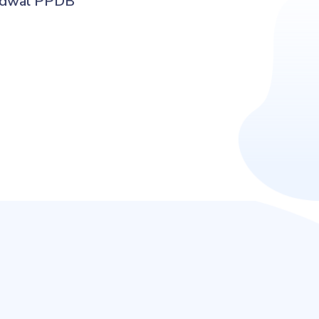
adwal
PPDB